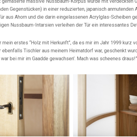
ft gemaserte massive Nussbaum-Korpus wurde mit verdeckten 
den Gegenstücken) in einer reduzierten, japanisch anmutenden 
Tür aus Ahorn und die darin eingelassenen Acrylglas-Scheiben g
igen Nussbaum-Intarsien verleihen der Tür ein interessantes Det
 mein erstes “Holz mit Herkunft”, da es mir im Jahr 1999 kurz 
er ebenfalls Tischler aus meinem Heimatdorf war, geschenkt wurd
war bei mir im Gaadde gewachsen’. Mach was scheenes draus!