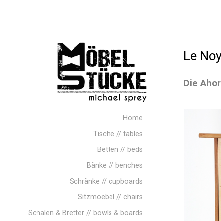
Le Noy
Die Aho
Home
Tische // tables
Betten // beds
Bänke // benches
Schränke // cupboards
Sitzmoebel // chairs
Schalen & Bretter // bowls & boards