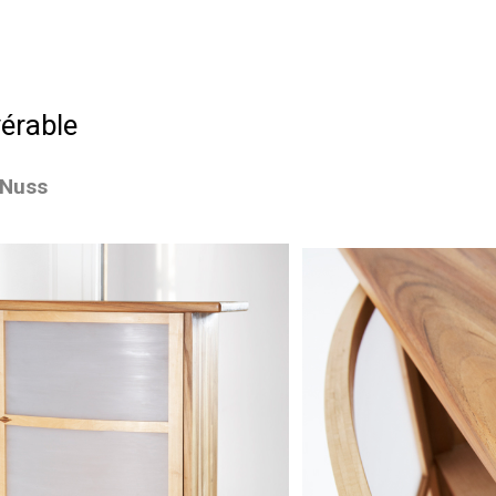
érable
rNuss