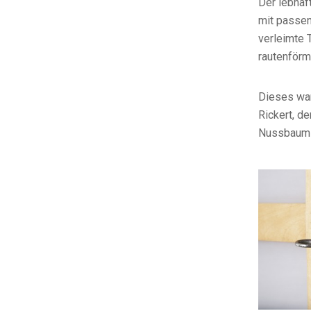
Der lebha
mit passen
verleimte 
rautenförm
Dieses war
Rickert, d
Nussbaum 