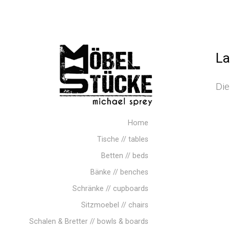
La
Die
Home
Tische // tables
Betten // beds
Bänke // benches
Schränke // cupboards
Sitzmoebel // chairs
Schalen & Bretter // bowls & boards